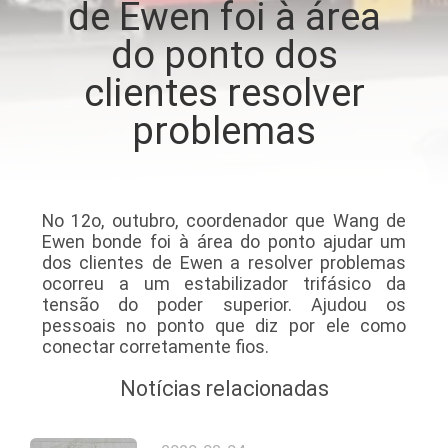
de Ewen foi à área
À
do ponto dos
FÁBRICA
clientes resolver
CONTROLE
problemas
DE
QUALIDADE
No 12o, outubro, coordenador que Wang de
CONTACTE-
Ewen bonde foi à área do ponto ajudar um
dos clientes de Ewen a resolver problemas
NOS
ocorreu a um estabilizador trifásico da
tensão do poder superior. Ajudou os
pessoais no ponto que diz por ele como
NOTÍCIAS
conectar corretamente fios.
Notícias relacionadas
SOLICITE
UM