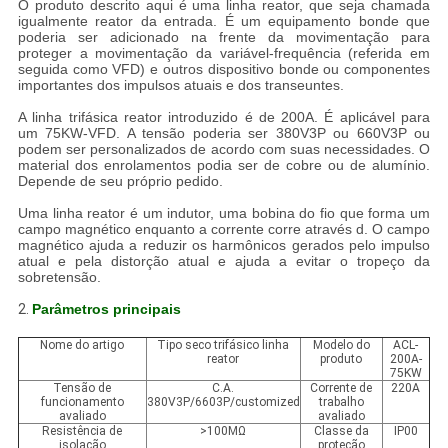
O produto descrito aqui é uma linha reator, que seja chamada
igualmente reator da entrada. É um equipamento bonde que
poderia ser adicionado na frente da movimentação para
proteger a movimentação da variável-frequência (referida em
seguida como VFD) e outros dispositivo bonde ou componentes
importantes dos impulsos atuais e dos transeuntes.
A linha trifásica reator introduzido é de 200A. É aplicável para
um 75KW-VFD. A tensão poderia ser 380V3P ou 660V3P ou
podem ser personalizados de acordo com suas necessidades. O
material dos enrolamentos podia ser de cobre ou de alumínio.
Depende de seu próprio pedido.
Uma linha reator é um indutor, uma bobina do fio que forma um
campo magnético enquanto a corrente corre através d. O campo
magnético ajuda a reduzir os harmônicos gerados pelo impulso
atual e pela distorção atual e ajuda a evitar o tropeço da
sobretensão.
2.
Parâmetros principais
Nome do artigo
Tipo seco trifásico linha
Modelo do
ACL-
reator
produto
200A-
75KW
Tensão de
C.A.
Corrente de
220A
funcionamento
380V3P/6603P/customized
trabalho
avaliado
avaliado
Resistência de
>100MΩ
Classe da
IP00
isolação
proteção