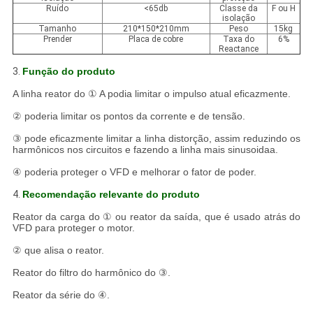
Ruído
<65db
Classe da
F ou H
isolação
Tamanho
210*150*210mm
Peso
15kg
Prender
Placa de cobre
Taxa do
6%
Reactance
3.
Função do produto
A linha reator do ① A podia limitar o impulso atual eficazmente.
② poderia limitar os pontos da corrente e de tensão.
③ pode eficazmente limitar a linha distorção, assim reduzindo os
harmônicos nos circuitos e fazendo a linha mais sinusoidaa.
④ poderia proteger o VFD e melhorar o fator de poder.
4.
Recomendação relevante do produto
Reator da carga do ① ou reator da saída, que é usado atrás do
VFD para proteger o motor.
② que alisa o reator.
Reator do filtro do harmônico do ③.
Reator da série do ④.