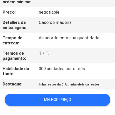
ordem mínima:
À
FÁBRICA
Preço:
negotiable
Detalhes da
Caso de madeira
CONTROLE
embalagem:
DE
Tempo de
de acordo com sua quantidade
entrega:
QUALIDADE
Termos de
T / T,
pagamento:
CONTACTE-
Habilidade da
300 unidades por o mês
NOS
fonte:
Destaque:
,
linha reator da C.A.
linha elétrica reator
SOLICITE
UM
MELHOR PREÇO
ORÇAMENTO