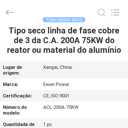
3
reator
fornecedor.
Copyright
©
Tipo reator seco
2019
-
2025
Tipo seco linha de fase cobre
PARA
avrstabilizer.com.
All
de 3 da C.A. 200A 75KW do
CASA
Rights
Reserved.
Developed
reator ou material do alumínio
by
ECER
PRODUTOS
Lugar de
Xangai, China.
origem:
VÍDEOS
Marca:
Ewen Power
SOBRE
Certificação:
CE, ISO:9001
NÓS
Número do
ACL-200A-75KW
modelo:
VISITA
Quantidade de
1 pc