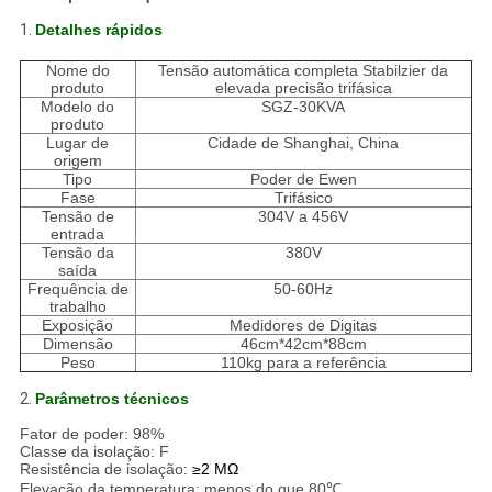
1.
Detalhes rápidos
Nome do
Tensão automática completa Stabilzier da
produto
elevada precisão trifásica
Modelo do
SGZ-30KVA
produto
Lugar de
Cidade de Shanghai, China
origem
Tipo
Poder de Ewen
Fase
Trifásico
Tensão de
304V a 456V
entrada
Tensão da
380V
saída
Frequência de
50-60Hz
trabalho
Exposição
Medidores de Digitas
Dimensão
46cm*42cm*88cm
Peso
110kg para a referência
2.
Parâmetros técnicos
Fator de poder: 98%
Classe da isolação: F
Resistência de isolação:
≥2 MΩ
Elevação da temperatura: menos do que 80℃