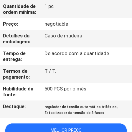
À
Quantidade de
1 pc
ordem mínima:
FÁBRICA
Preço:
negotiable
CONTROLE
Detalhes da
Caso de madeira
DE
embalagem:
QUALIDADE
Tempo de
De acordo com a quantidade
entrega:
CONTACTE-
Termos de
T / T,
pagamento:
NOS
Habilidade da
500 PCS por o mês
fonte:
SOLICITE
Destaque:
,
regulador de tensão automática trifásico
UM
Estabilizador da tensão de 3 fases
ORÇAMENTO
MELHOR PREÇO