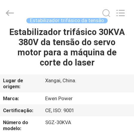
automática
trifásico
fornecedor.
Copyright
©
Estabilizador trifásico da tensão
2019
-
2024
Estabilizador trifásico 30KVA
PARA
avrstabilizer.com.
All
380V da tensão do servo
CASA
Rights
Reserved.
Developed
motor para a máquina de
by
ECER
PRODUTOS
corte do laser
VÍDEOS
Lugar de
Xangai, China.
origem:
SOBRE
Marca:
Ewen Power
NÓS
Certificação:
CE, ISO: 9001
Número do
SGZ-30KVA
VISITA
modelo: