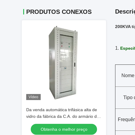
Descri
PRODUTOS CONEXOS
200KVA ti
1.
Especi
Nome 
Vídeo
Tipo 
Da venda automática trifásica alta de
vidro da fábrica da C.A. do armário de
Frequên
WB-40KVA transformador de
Obtenha o melhor preço
regulamento da tensão