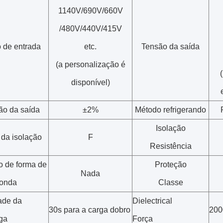
1140V/690V/660V
/480V/440V/415V
 de entrada
etc.
Tensão da saída
(a personalização é
disponível)
ão da saída
±2%
Método refrigerando
Isolação
 da isolação
F
Resistência
o de forma de
Proteção
Nada
onda
Classe
ade da
Dielectrical
30s para a carga dobro
200
ga
Força