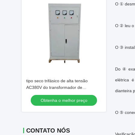
O ① desmo
O ② leu o
O ③ instal
Do ④ exam
elétrica 
tipo seco trifásico de alta tensão
AC380V do transformador de
dianteira
retificador 140KVA a DC275V
Obtenha o melhor preço
O ⑤ conec
CONTATO NÓS
Verificaç