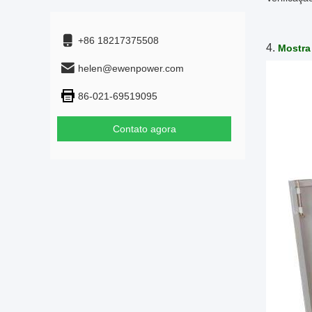
+86 18217375508
4.
Mostra
helen@ewenpower.com
86-021-69519095
Contato agora