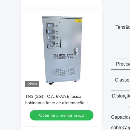
Tensão
Precis
Classe
Vídeo
Distorçã
TNS (SG) - C.A. 6KVA trifásica
bobinam a fonte de alimentação
automática de Ragulated
Obtenha o melhor preço
Capacid
sobrecar