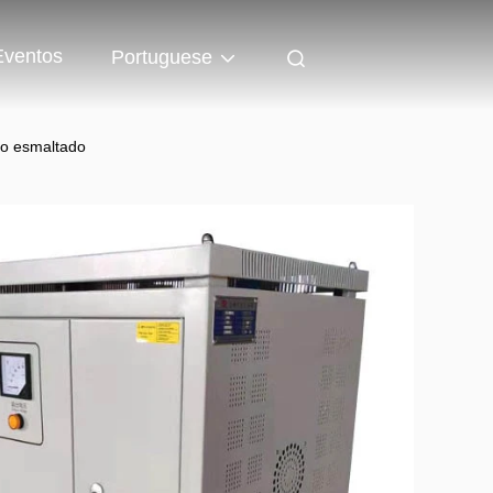
Eventos
Portuguese
io esmaltado