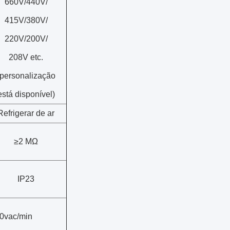
660V/440V/
415V/380V/
220V/200V/
208V etc.
(personalização
está disponível)
Refrigerar de ar
≥2 MΩ
IP23
0vac/min