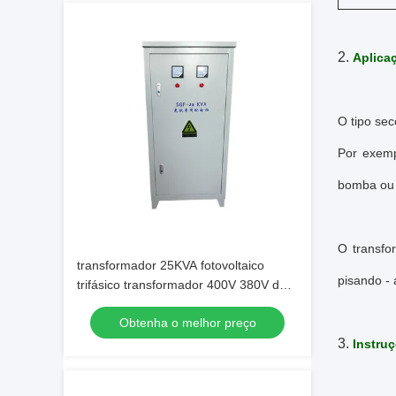
2.
Aplica
O tipo sec
Por exemp
bomba ou o
O transfo
transformador 25KVA fotovoltaico
pisando - 
trifásico transformador 400V 380V do
isolamento de 3 fases
Obtenha o melhor preço
3.
Instruç