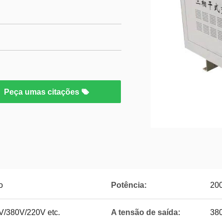
Peça umas citações
o
Potência:
20
/380V/220V etc.
A tensão de saída:
38