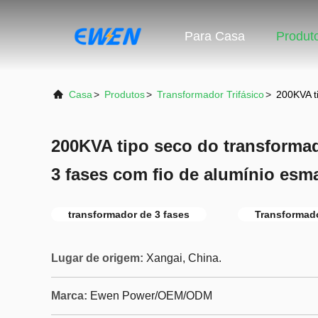
Para Casa
Produt
Casa
>
Produtos
>
Transformador Trifásico
>
200KVA t
200KVA tipo seco do transforma
3 fases com fio de alumínio esm
transformador de 3 fases
Transformado
Lugar de origem:
Xangai, China.
Marca:
Ewen Power/OEM/ODM