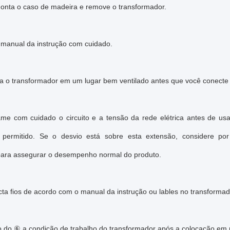
nta o caso de madeira e remove o transformador.
 manual da instrução com cuidado.
a o transformador em um lugar bem ventilado antes que você conecte o
e com cuidado o circuito e a tensão da rede elétrica antes de us
é permitido. Se o desvio está sobre esta extensão, considere po
 para assegurar o desempenho normal do produto.
ta fios de acordo com o manual da instrução ou lables no transformad
ão do ⑥ a condição de trabalho do transformador após a colocação em