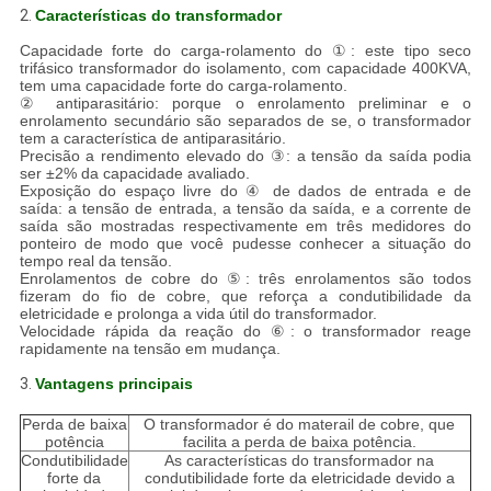
2.
Características do transformador
Capacidade forte do carga-rolamento do ①: este tipo seco
trifásico transformador do isolamento, com capacidade 400KVA,
tem uma capacidade forte do carga-rolamento.
② antiparasitário: porque o enrolamento preliminar e o
enrolamento secundário são separados de se, o transformador
tem a característica de antiparasitário.
Precisão a rendimento elevado do ③: a tensão da saída podia
ser ±2% da capacidade avaliado.
Exposição do espaço livre do ④ de dados de entrada e de
saída: a tensão de entrada, a tensão da saída, e a corrente de
saída são mostradas respectivamente em três medidores do
ponteiro de modo que você pudesse conhecer a situação do
tempo real da tensão.
Enrolamentos de cobre do ⑤: três enrolamentos são todos
fizeram do fio de cobre, que reforça a condutibilidade da
eletricidade e prolonga a vida útil do transformador.
Velocidade rápida da reação do ⑥: o transformador reage
rapidamente na tensão em mudança.
3.
Vantagens principais
Perda de baixa
O transformador é do materail de cobre, que
potência
facilita a perda de baixa potência.
Condutibilidade
As características do transformador na
forte da
condutibilidade forte da eletricidade devido a