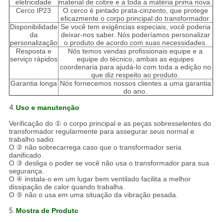
eletricidade
material de cobre e a toda a matéria prima nova.
Cerco IP23
O cerco é pintado prata-cinzento, que protege
eficazmente o corpo principal do transformador.
Disponibilidade
Se você tem exigências especiais, você poderia
da
deixar-nos saber. Nós poderíamos personalizar
personalização
o produto de acordo com suas necessidades.
Resposta e
Nós temos vendas profissionais equipe e a
serviço rápidos
equipe do técnico, ambas as equipes
coordenaria para ajudá-lo com toda a edição no
que diz respeito ao produto.
Garantia longa
Nós fornecemos nossos clientes a uma garantia
do ano.
4.
Uso e manutenção
Verificação do ① o corpo principal e as peças sobresselentes do
transformador regularmente para assegurar seus normal e
trabalho sadio.
O ② não sobrecarrega caso que o transformador seria
danificado.
O ③ desliga o poder se você não usa o transformador para sua
segurança.
O ④ instala-o em um lugar bem ventilado facilita a melhor
dissipação de calor quando trabalha.
O ⑤ não o usa em uma situação da vibração pesada.
5.
Mostra de Produtc