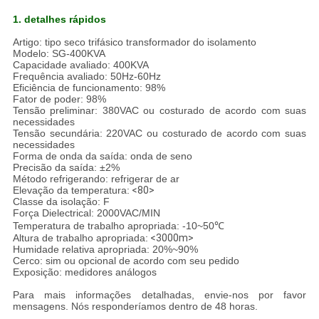
1. detalhes rápidos
Artigo: tipo seco trifásico transformador do isolamento
Modelo: SG-400KVA
Capacidade avaliado: 400KVA
Frequência avaliado: 50Hz-60Hz
Eficiência de funcionamento: 98%
Fator de poder: 98%
Tensão preliminar: 380VAC ou costurado de acordo com suas
necessidades
Tensão secundária: 220VAC ou costurado de acordo com suas
necessidades
Forma de onda da saída: onda de seno
Precisão da saída: ±2%
Método refrigerando: refrigerar de ar
Elevação da temperatura:
<80>
Classe da isolação: F
Força Dielectrical: 2000VAC/MIN
Temperatura de trabalho apropriada: -10~50℃
Altura de trabalho apropriada:
<3000m>
Humidade relativa apropriada: 20%~90%
Cerco: sim ou opcional de acordo com seu pedido
Exposição: medidores análogos
Para mais informações detalhadas, envie-nos por favor
mensagens. Nós responderíamos dentro de 48 horas.