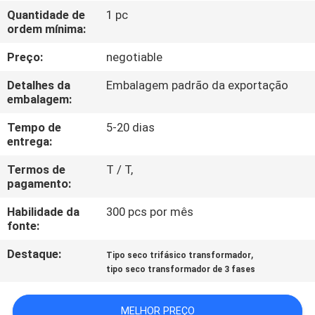
À
Quantidade de
1 pc
ordem mínima:
FÁBRICA
Preço:
negotiable
CONTROLE
Detalhes da
Embalagem padrão da exportação
DE
embalagem:
QUALIDADE
Tempo de
5-20 dias
entrega:
CONTACTE-
Termos de
T / T,
pagamento:
NOS
Habilidade da
300 pcs por mês
fonte:
NOTÍCIAS
Destaque:
,
Tipo seco trifásico transformador
tipo seco transformador de 3 fases
SOLICITE
UM
MELHOR PREÇO