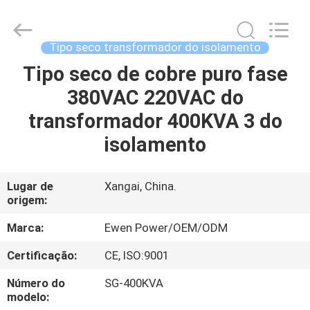
de
poder
supplier.
Copyright
©
Tipo seco transformador do isolamento
2019
-
2025
Tipo seco de cobre puro fase
PARA
Ewen
(Shanghai)
380VAC 220VAC do
CASA
Electrical
Equipment
Co.,
transformador 400KVA 3 do
Ltd.
All
PRODUTOS
Rights
isolamento
Reserved.
Developed
by
ECER
VÍDEOS
Lugar de
Xangai, China.
origem:
SOBRE
Marca:
Ewen Power/OEM/ODM
NÓS
Certificação:
CE, ISO:9001
Número do
SG-400KVA
VISITA
modelo: