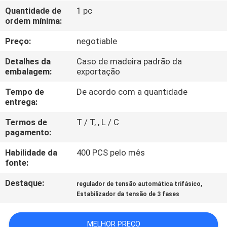
À
Quantidade de
1 pc
ordem mínima:
FÁBRICA
Preço:
negotiable
CONTROLE
Detalhes da
Caso de madeira padrão da
DE
embalagem:
exportação
QUALIDADE
Tempo de
De acordo com a quantidade
entrega:
CONTACTE-
Termos de
T / T, , L / C
pagamento:
NOS
Habilidade da
400 PCS pelo mês
fonte:
NOTÍCIAS
Destaque:
,
regulador de tensão automática trifásico
Estabilizador da tensão de 3 fases
SOLICITE
UM
MELHOR PREÇO