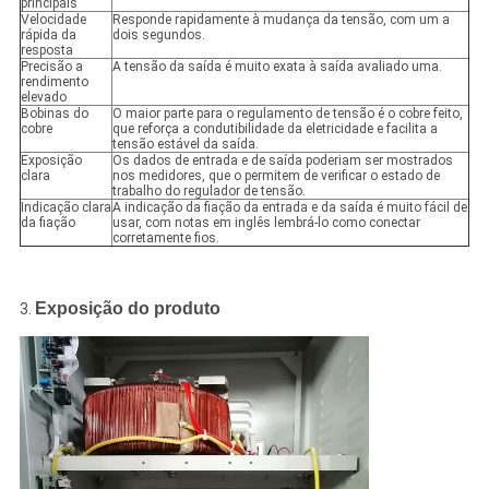
principais
Velocidade
Responde rapidamente à mudança da tensão, com um a
rápida da
dois segundos.
resposta
Precisão a
A tensão da saída é muito exata à saída avaliado uma.
rendimento
elevado
Bobinas do
O maior parte para o regulamento de tensão é o cobre feito,
cobre
que reforça a condutibilidade da eletricidade e facilita a
tensão estável da saída.
Exposição
Os dados de entrada e de saída poderiam ser mostrados
clara
nos medidores, que o permitem de verificar o estado de
trabalho do regulador de tensão.
Indicação clara
A indicação da fiação da entrada e da saída é muito fácil de
da fiação
usar, com notas em inglês lembrá-lo como conectar
corretamente fios.
Exposição do produto
3.