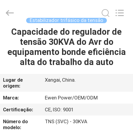
de
3
fases
supplier.
Copyright
Estabilizador trifásico da tensão
©
2019
-
Capacidade do regulador de
PARA
2025
Ewen
tensão 30KVA do Avr do
CASA
(Shanghai)
Electrical
Equipment
equipamento bonde eficiência
Co.,
Ltd.
PRODUTOS
All
alta do trabalho da auto
Rights
Reserved.
Developed
by
VÍDEOS
ECER
Lugar de
Xangai, China.
origem:
SOBRE
Marca:
Ewen Power/OEM/ODM
NÓS
Certificação:
CE, ISO: 9001
Número do
TNS (SVC) - 30KVA
VISITA
modelo: