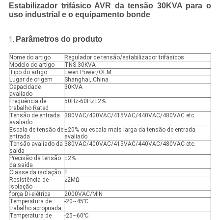
Estabilizador trifásico AVR da tensão 30KVA para o
uso industrial e o equipamento bonde
Parâmetros do produto
1.
Nome do artigo
Regulador de tensão/estabilizador trifásicos
Modelo do artigo
TNS-30KVA
Tipo do artigo
Ewen Power/OEM
Lugar de origem
Shanghai, China
Capacidade
30KVA
avaliado
Frequência de
50Hz-60Hz±2%
trabalho Rated
Tensão de entrada
380VAC/400VAC/415VAC/440VAC/480VAC etc.
avaliado
Escala de tensão de
±20% ou escala mais larga da tensão de entrada
entrada
avaliado
Tensão avaliado da
380VAC/400VAC/415VAC/440VAC/480VAC etc.
saída
Precisão da tensão
±2%
da saída
Classe da isolação
F
Resistência de
≥2MΩ
isolação
força Di-elétrica
2000VAC/MIN
Temperatura de
-20~45℃
trabalho apropriada
Temperatura de
-25~60℃