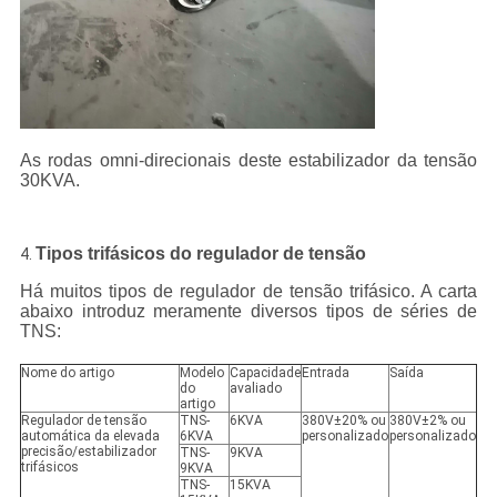
As rodas omni-direcionais deste estabilizador da tensão
30KVA.
Tipos trifásicos do regulador de tensão
4.
Há muitos tipos de regulador de tensão trifásico. A carta
abaixo introduz meramente diversos tipos de séries de
TNS:
Nome do artigo
Modelo
Capacidade
Entrada
Saída
do
avaliado
artigo
Regulador de tensão
TNS-
6KVA
380V±20% ou
380V±2% ou
automática da elevada
6KVA
personalizado
personalizado
precisão/estabilizador
TNS-
9KVA
trifásicos
9KVA
TNS-
15KVA