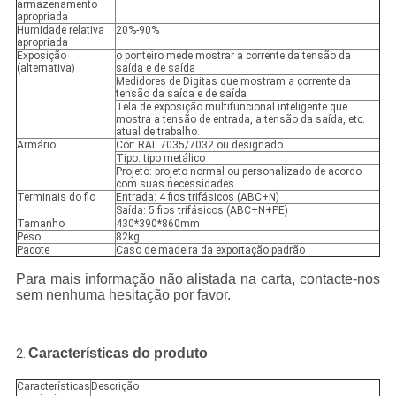
armazenamento
apropriada
Humidade relativa
20%-90%
apropriada
Exposição
o ponteiro mede mostrar a corrente da tensão da
(alternativa)
saída e de saída
Medidores de Digitas que mostram a corrente da
tensão da saída e de saída
Tela de exposição multifuncional inteligente que
mostra a tensão de entrada, a tensão da saída, etc.
atual de trabalho.
Armário
Cor: RAL 7035/7032 ou designado
Tipo: tipo metálico
Projeto: projeto normal ou personalizado de acordo
com suas necessidades
Terminais do fio
Entrada: 4 fios trifásicos (ABC+N)
Saída: 5 fios trifásicos (ABC+N+PE)
Tamanho
430*390*860mm
Peso
82kg
Pacote
Caso de madeira da exportação padrão
Para mais informação não alistada na carta, contacte-nos
sem nenhuma hesitação por favor.
Características do produto
2.
Características
Descrição