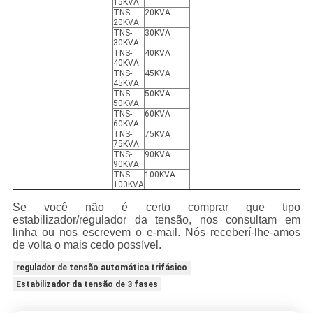
15KVA
TNS-
20KVA
20KVA
TNS-
30KVA
30KVA
TNS-
40KVA
40KVA
TNS-
45KVA
45KVA
TNS-
50KVA
50KVA
TNS-
60KVA
60KVA
TNS-
75KVA
75KVA
TNS-
90KVA
90KVA
TNS-
100KVA
100KVA
Se você não é certo comprar que tipo
estabilizador/regulador da tensão, nos consultam em
linha ou nos escrevem o e-mail. Nós receberí-lhe-amos
de volta o mais cedo possível.
regulador de tensão automática trifásico
Estabilizador da tensão de 3 fases