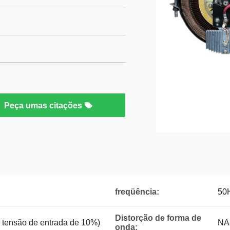
Peça umas citações
freqüência:
50
Distorção de forma de
a tensão de entrada de 10%)
NA
onda: