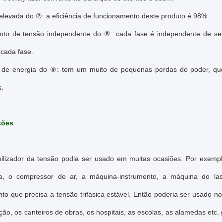
 elevada do ⑦: a eficiência de funcionamento deste produto é 98%.
to de tensão independente do ⑧: cada fase é independente de se.
 cada fase.
de energia do ⑨: tem um muito de pequenas perdas do poder, que
s.
ções
bilizador da tensão podia ser usado em muitas ocasiões. Por exemp
a, o compressor de ar, a máquina-instrumento, a máquina do las
o que precisa a tensão trifásica estável. Então poderia ser usado nos
ão, os canteiros de obras, os hospitais, as escolas, as alamedas etc.