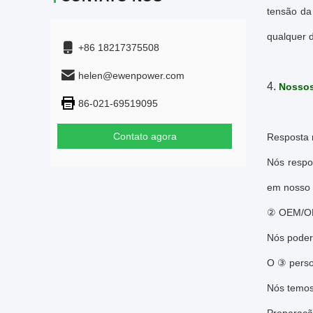
tensão da
qualquer d
+86 18217375508
helen@ewenpower.com
4.
Nossos
86-021-69519095
Contato agora
Resposta r
Nós respo
em nosso 
② OEM/OD
Nós poder
O ③ perso
Nós temos