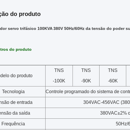
ção do produto
ador servo trifásico 100KVA 380V 50Hz/60Hz da tensão do poder su
tros do produto
TNS
TNS
TNS
delo do produto
-100K
-90K
-60K
Tecnologia
Controle programado do sistema de cont
nsão de entrada
304VAC-456VAC (380V
ensão da saída
380VAC±2% ou
Frequência
50Hz/