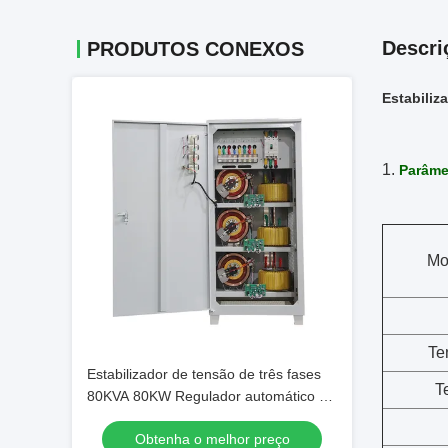
Descri
PRODUTOS CONEXOS
Estabiliz
1.
Parâme
Mo
Te
Estabilizador de tensão de três fases
T
80KVA 80KW Regulador automático de
tensão e estabilizador para uso
Obtenha o melhor preço
industrial