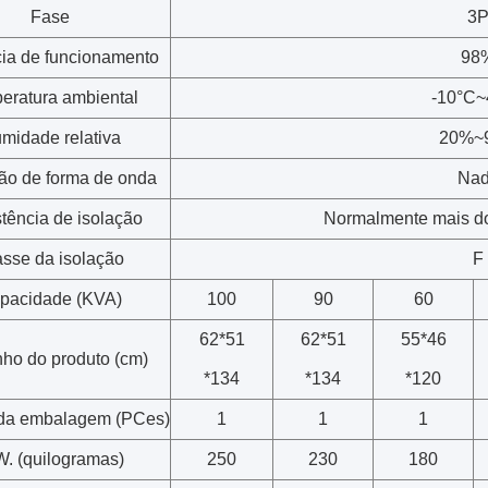
Fase
3
cia de funcionamento
98
eratura ambiental
-10°C~
midade relativa
20%~
ção de forma de onda
Na
tência de isolação
Normalmente mais d
asse da isolação
F
pacidade (KVA)
100
90
60
62*51
62*51
55*46
ho do produto (cm)
*134
*134
*120
da embalagem (PCes)
1
1
1
W. (quilogramas)
250
230
180