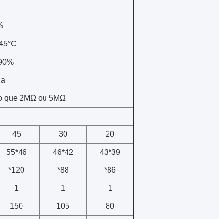
P
%
45°C
90%
da
o que 2MΩ ou 5MΩ
45
30
20
55*46
46*42
43*39
*120
*88
*86
1
1
1
150
105
80