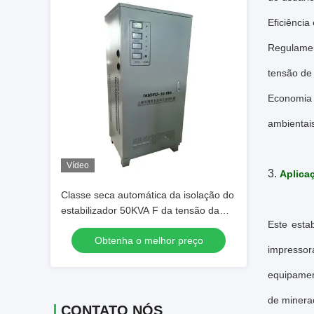
Eficiência
Regulamen
tensão de
Economia 
ambientai
Vídeo
3.
Aplica
Classe seca automática da isolação do
estabilizador 50KVA F da tensão da
Este esta
fase do tipo três
Obtenha o melhor preço
impressor
equipament
de mineraç
CONTATO NÓS