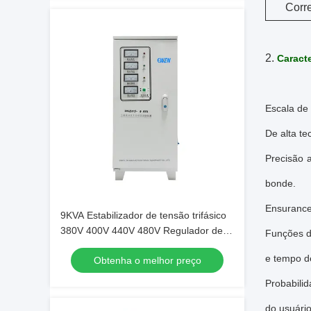
Corre
2.
Caract
Escala de
De alta t
Precisão 
bonde.
Ensurance 
9KVA Estabilizador de tensão trifásico
380V 400V 440V 480V Regulador de
Funções d
potência AC Personalização aceitável
e tempo de
Obtenha o melhor preço
Probabili
do usuário