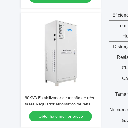
Eficiên
Temp
Hu
Distor
Resis
Cl
Ca
Taman
90KVA Estabilizador de tensão de três
fases Regulador automático de tensão
Número 
com tecnologia de servomotor para
Obtenha o melhor preço
máquina de corte a laser
G.