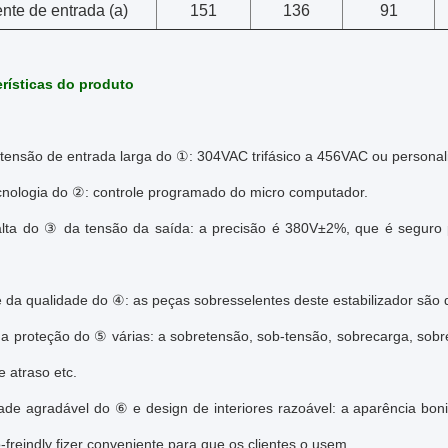
nte de entrada (a)
151
136
91
erísticas do produto
 tensão de entrada larga do ①: 304VAC trifásico a 456VAC ou persona
ecnologia do ②: controle programado do micro computador.
alta do ③ da tensão da saída: a precisão é 380V±2%, que é seguro 
da qualidade do ④: as peças sobresselentes deste estabilizador são de
a proteção do ⑤ várias: a sobretensão, sob-tensão, sobrecarga, sobre
 atraso etc.
dade agradável do ⑥ e design de interiores razoável: a aparência bon
-freindly fizer conveniente para que os clientes o usem.