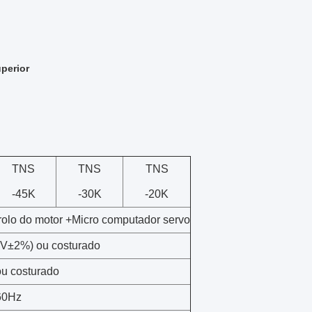
perior
TNS
TNS
TNS
-45K
-30K
-20K
rolo do motor +Micro computador servo
±2%) ou costurado
 costurado
60Hz