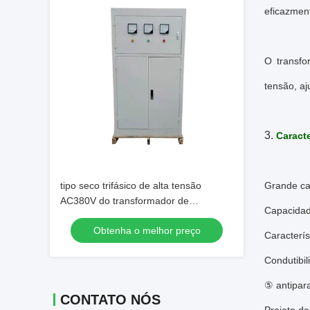
eficazment
O transfo
tensão, aj
3.
Caracte
tipo seco trifásico de alta tensão
Grande c
AC380V do transformador de
Capacidad
retificador 140KVA a DC275V
Obtenha o melhor preço
Caracterí
Condutibil
⑤ antipara
CONTATO NÓS