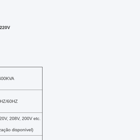
 220V
400KVA
HZ/60HZ
20V, 208V, 200V etc.
zação disponível)