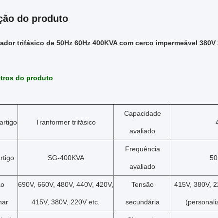
ção do produto
ador trifásico de 50Hz 60Hz 400KVA com cerco impermeável 380V
tros do produto
Capacidade
rtigo
Tranformer trifásico
avaliado
Frequência
rtigo
SG-400KVA
50
avaliado
ão
690V, 660V, 480V, 440V, 420V,
Tensão
415V, 380V, 2
nar
415V, 380V, 220V etc.
secundária
(personali