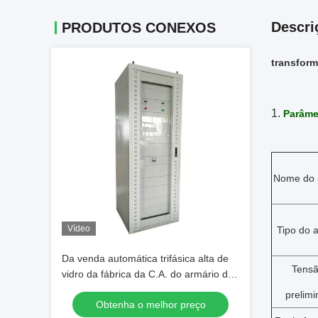
Descri
PRODUTOS CONEXOS
transform
1.
Parâme
Nome do a
Vídeo
Tipo do a
Da venda automática trifásica alta de
Tens
vidro da fábrica da C.A. do armário de
WB-40KVA transformador de
prelimi
Obtenha o melhor preço
regulamento da tensão