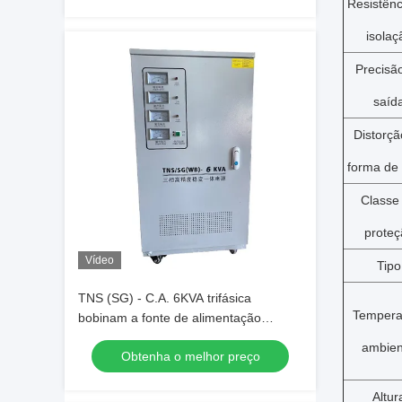
Resistênc
isolaç
Precisã
saíd
Distorçã
forma de
Classe
proteç
Vídeo
Tipo
TNS (SG) - C.A. 6KVA trifásica
Tempera
bobinam a fonte de alimentação
automática de Ragulated
ambien
Obtenha o melhor preço
Altur