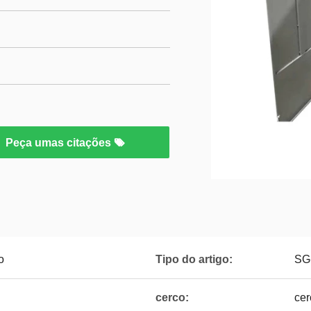
Peça umas citações
o
Tipo do artigo:
SG
cerco:
cer