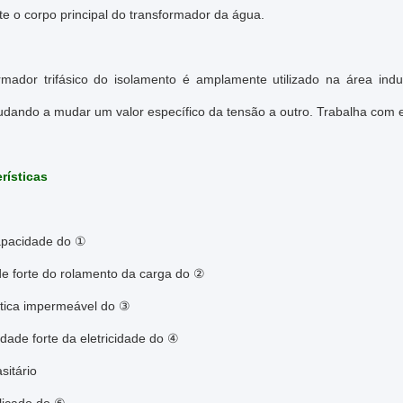
e o corpo principal do transformador da água.
rmador trifásico do isolamento é amplamente utilizado na área i
udando a mudar um valor específico da tensão a outro. Trabalha com e
rísticas
apacidade do ①
e forte do rolamento da carga do ②
stica impermeável do ③
idade forte da eletricidade do ④
sitário