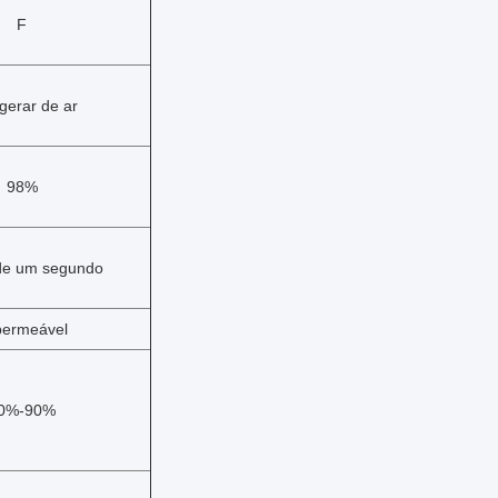
F
igerar de ar
98%
de um segundo
permeável
0%-90%