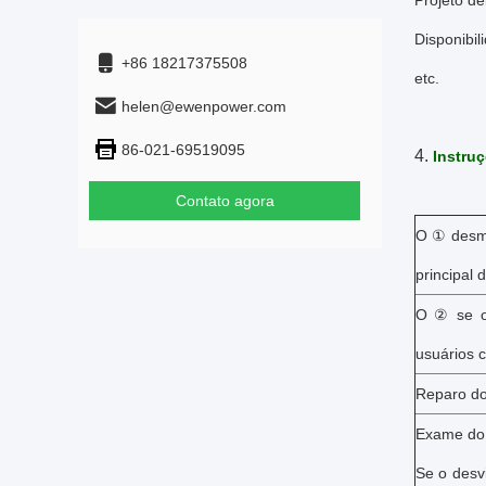
Projeto d
Disponibi
+86 18217375508
etc.
helen@ewenpower.com
86-021-69519095
4.
Instru
Contato agora
O ① desmo
principal 
O ② se o 
usuários 
Reparo do
Exame do 
Se o desv