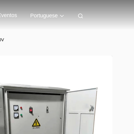
Eventos
Portuguese
0V