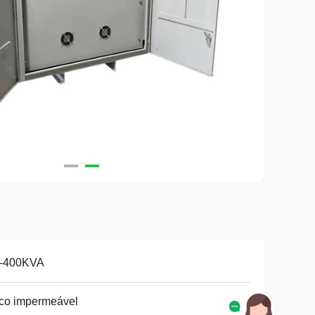
-400KVA
co impermeável