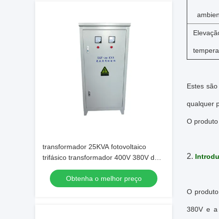
ambien
Elevaçã
tempera
Estes são
qualquer p
O produto
transformador 25KVA fotovoltaico
2.
Introd
trifásico transformador 400V 380V do
isolamento de 3 fases
Obtenha o melhor preço
O produto
380V e a 