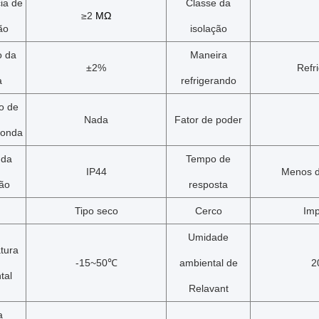
ia de
Classe da
≥2
MΩ
ão
isolação
o da
Maneira
±2%
Refr
a
refrigerando
o de
Nada
Fator de poder
 onda
 da
Tempo de
IP44
Menos 
ão
resposta
Tipo seco
Cerco
Im
Umidade
tura
-15~50℃
ambiental de
2
tal
Relavant
a