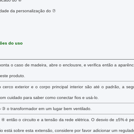
elicado do ⑥
lidade da personalização do ⑦
ções do uso
nta o caso de madeira, abre o enclousre, e verifica então a aparênc
deste produto.
cerco exterior e o corpo principal interior são até o padrão, a seg
com cuidado para saber como conectar fios e usá-lo.
 ③ o transformador em um lugar bem ventilado.
④ então o circuito e a tensão da rede elétrica. O desvio de ±5% é p
io está sobre esta extensão, considere por favor adicionar um regulad