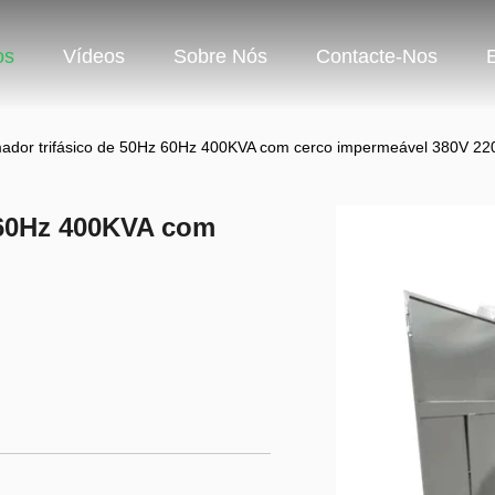
os
Vídeos
Sobre Nós
Contacte-Nos
mador trifásico de 50Hz 60Hz 400KVA com cerco impermeável 380V 22
z 60Hz 400KVA com