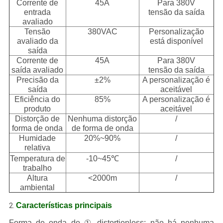
Corrente de
45A
Para 380V
entrada
tensão da saída
avaliado
Tensão
380VAC
Personalização
avaliado da
está disponível
saída
Corrente de
45A
Para 380V
saída avaliado
tensão da saída
Precisão da
±2%
A personalização é
saída
aceitável
Eficiência do
85%
A personalização é
produto
aceitável
Distorção de
Nenhuma distorção
/
forma de onda
de forma de onda
Humidade
20%~90%
/
relativa
Temperatura de
-10~45℃
/
trabalho
Altura
<2000m
/
ambiental
Características principais
2.
Forma de onda do ① distortionless: não há nenhuma