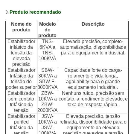
Produto recomendado
3.
Nome do
Modelo
Descrição
produto
do
produto
Estabilizador
TNS-
Elevada precisão, completo-
trifásico da
6KVA a
automatização, disponibilidade
tensão da
TNS-
para o equipamento industrial.
elevada
100KVA
precisão
Estabilizador
SBW-
Capacidade forte do carga-
trifásico da
30KVA a
rolamento e vida longa,
tensão do
SBW-F-
agailability para o grande
poder superior
3000KVA
equipamento industrial.
Estabilizador
ZBW-
Nenhuns ruído, precisão sem
sem contato
10KVA a
contato, a rendimento elevado, e
trifásico da
ZBW-
taxa de resposta rápida.
tensão
2000KVA
Estabilizador
JSW-
Elevada precisão, tensão
purifed
10KVA a
refinada, disponibilidade para o
trifásico da
JSW-
equipamento da elevada
tensão
100KVA
precisão que exige a tensão