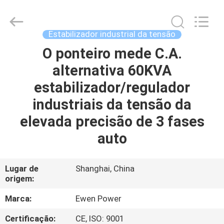
Equipment
Co.,
Ltd.
All
Rights
Estabilizador industrial da tensão
Reserved.
Developed
O ponteiro mede C.A.
PARA
by
ECER
alternativa 60KVA
CASA
estabilizador/regulador
PRODUTOS
industriais da tensão da
elevada precisão de 3 fases
VÍDEOS
auto
SOBRE
Lugar de
Shanghai, China
origem:
NÓS
Marca:
Ewen Power
VISITA
Certificação:
CE, ISO: 9001