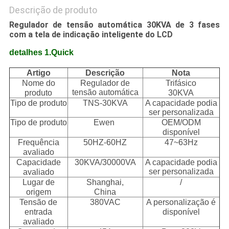
Descrição de produto
Regulador de tensão automática 30KVA de 3 fases
com a tela de indicação inteligente do LCD
detalhes 1.Quick
Artigo
Descrição
Nota
Nome do
Regulador de
Trifásico
tensão automática
produto
30KVA
Tipo de produto
TNS-30KVA
A capacidade podia
ser personalizada
Tipo de produto
Ewen
OEM/ODM
disponível
Frequência
50HZ-60HZ
47~63Hz
avaliado
Capacidade
30KVA/30000VA
A capacidade podia
ser personalizada
avaliado
Lugar de
Shanghai,
/
origem
China
Tensão de
380VAC
A personalização é
entrada
disponível
avaliado