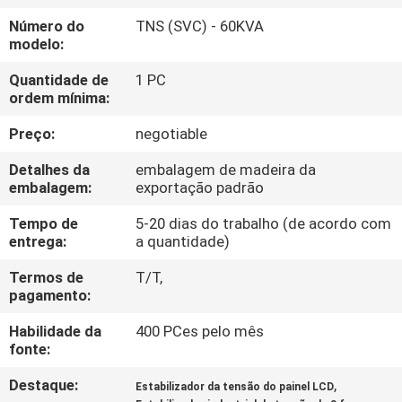
À
Número do
TNS (SVC) - 60KVA
FÁBRICA
modelo:
Quantidade de
1 PC
CONTROLE
ordem mínima:
DE
Preço:
negotiable
QUALIDADE
Detalhes da
embalagem de madeira da
embalagem:
exportação padrão
CONTACTE-
Tempo de
5-20 dias do trabalho (de acordo com
entrega:
a quantidade)
NOS
Termos de
T/T,
pagamento:
NOTÍCIAS
Habilidade da
400 PCes pelo mês
fonte:
SOLICITE
Destaque:
,
Estabilizador da tensão do painel LCD
UM