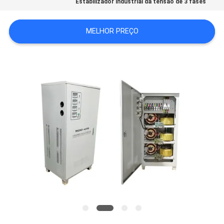
Estabilizador industrial da tensão de 3 fases
ORÇAMENTO
MELHOR PREÇO
MAPA
DO
SITE
POLÍTICA
DE
PRIVACIDADE