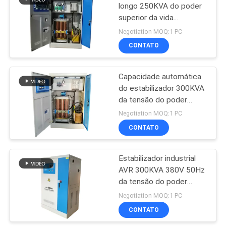
longo 250KVA do poder
superior da vida
44
regulador da tensão AC
Negotiation MOQ:1 PC
De 3 fases
Regulador de
CONTATO
tensão automática
Capacidade automática
do estabilizador 300KVA
da tensão do poder
superior para grandes
Negotiation MOQ:1 PC
fábricas
CONTATO
18
Transformador
Estabilizador industrial
AVR 300KVA 380V 50Hz
trifásico
da tensão do poder
superior com material de
Negotiation MOQ:1 PC
cobre
CONTATO