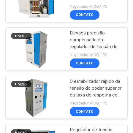
380VAC da tensão do
NOTÍCIAS
Negotiation MOQ:1 PC
poder superior
CONTATO
40
estabilizador
Elevada precisão
compensada do
industrial da tensão
regulador de tensão do
Avr auto para a grandes
Negotiation MOQ:1 PC
fábrica e equipamento
CONTATO
O estabilizador rápido da
23
tensão do poder superior
Estabilizador da
da taxa de resposta com
ponteiro mede a
Negotiation MOQ:1 PC
alimentação CA
personalização
CONTATO
Regulador de tensão