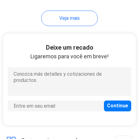
10
Veja mais
transformador da
fase monofásica
Deixe um recado
Ligaremos para você em breve!
13
Tipo seco
transformador do
isolamento