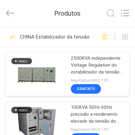
do
poder
superior
Produtos
fornecedor.
Copyright
©
2019
-
PARA
57
2024
avrstabilizer.com.
CHINA Estabilizador da tensão do poder superior
CASA
All
Estabilizador da
Rights
Reserved.
Developed
tensão do AVR
by
2500KVA independente
PRODUTOS
ECER
Voltage Regulation do
estabilizador da tensão
VÍDEOS
do poder superior de 3
Negotiation MOQ:1 PC
fases
CONTATO
42
SOBRE
Estabilizador
100KVA 50Hz 60Hz
NÓS
precisão a rendimento
trifásico da tensão
elevado da tensão do
VISITA
estabilizador da tensão
Negotiation MOQ:1 PC