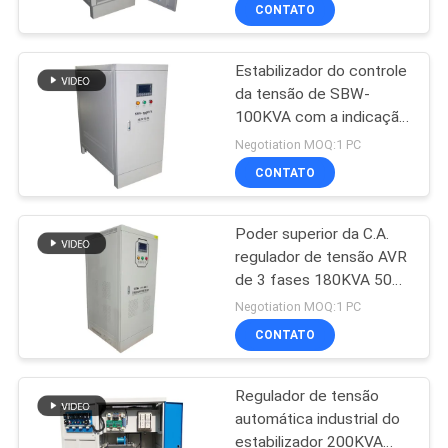
de 3 fases
À
CONTATO
FÁBRICA
Estabilizador do controle
21
da tensão de SBW-
CONTROLE
100KVA com a indicação
Estabilizador da
DE
digital trifásica
Negotiation MOQ:1 PC
tensão da fase
QUALIDADE
CONTATO
monofásica
Poder superior da C.A.
CONTACTE-
regulador de tensão AVR
NOS
de 3 fases 180KVA 50Hz
33
380V para o gerador
Negotiation MOQ:1 PC
Estabilizador da
SOLICITE
CONTATO
UM
tensão do poder
Regulador de tensão
ORÇAMENTO
superior
automática industrial do
estabilizador 200KVA