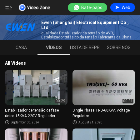
Bate-papo
Web
Ewen (Shanghai) Electrical Equipment Co.,
Ltd
qualidade Estabilizador da tensão do AVR,
Estabilizador trifásico da tensão Fabricante da China
CASA
VÍDEOS
LISTA DE REPRODUÇÃO
SOBRE NÓS
All Videos
00:29
00:31
Estabilizador de tensão de fase
Single Phase TND-60KVA Voltage
única 15KVA 220V Regulador
Regulator
automático de tensão 110V
September 06, 2024
August 21, 2020
Estabilizador de potência AC