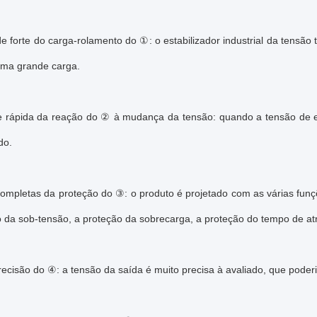
e forte do carga-rolamento do ①: o estabilizador industrial da tensã
uma grande carga.
e rápida da reação do ② à mudança da tensão: quando a tensão de entr
do.
ompletas da proteção do ③: o produto é projetado com as várias funçõ
 da sob-tensão, a proteção da sobrecarga, a proteção do tempo de atra
ecisão do ④: a tensão da saída é muito precisa à avaliado, que poderi