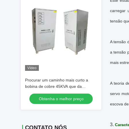
Este esta
carregar 
tensão que
A tensão 
a tensão 
mais estre
Vídeo
Procurar um caminho mais curto a
A teoria 
bobina de cobre 45KVA que da
proteção a auto C.A. compensou o
servo mot
Obtenha o melhor preço
regulador de tensão/estabilizador
escova de
3.
Caracte
CONTATO NÓS