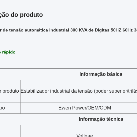
ção do produto
 de tensão automática industrial 300 KVA de Digitas 50HZ 60Hz 
e rápido
Informação básica
 produto
Estabilizador industrial da tensão (poder superior/trifá
ipo
Ewen Power/OEM/ODM
Informação técnica
Voltgae