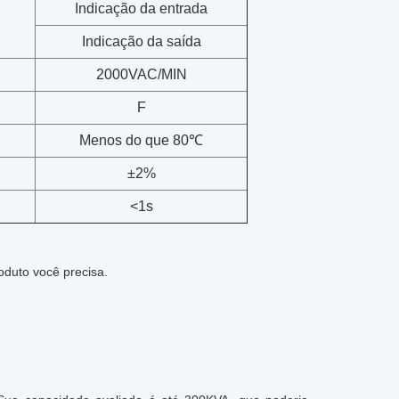
Indicação da entrada
Indicação da saída
2000VAC/MIN
F
Menos do que 80℃
±2%
<1s
oduto você precisa.