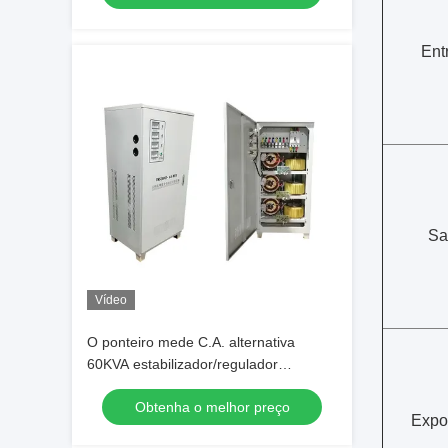
Ent
Sa
Vídeo
O ponteiro mede C.A. alternativa
60KVA estabilizador/regulador
industriais da tensão da elevada
Obtenha o melhor preço
precisão de 3 fases auto
Expo