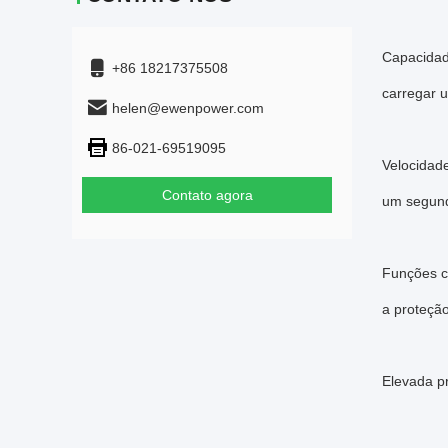
Capacidad
+86 18217375508
carregar 
helen@ewenpower.com
86-021-69519095
Velocidad
Contato agora
um segun
Funções c
a proteção
Elevada pr