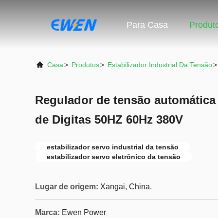
Para Casa
Produt
Casa
>
Produtos
>
Estabilizador Industrial Da Tensão
>
Regulador de tensão automática 
de Digitas 50HZ 60Hz 380V
estabilizador servo industrial da tensão
estabilizador servo eletrônico da tensão
Lugar de origem:
Xangai, China.
Marca:
Ewen Power