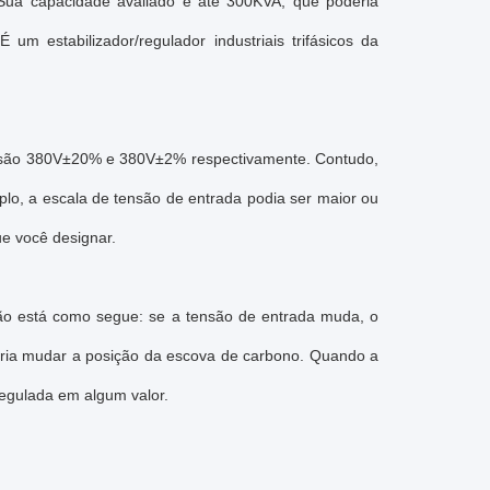
 Sua capacidade avaliado é até 300KVA, que poderia
 estabilizador/regulador industriais trifásicos da
VA são 380V±20% e 380V±2% respectivamente. Contudo,
plo, a escala de tensão de entrada podia ser maior ou
ue você designar.
ensão está como segue: se a tensão de entrada muda, o
eria mudar a posição da escova de carbono. Quando a
regulada em algum valor.