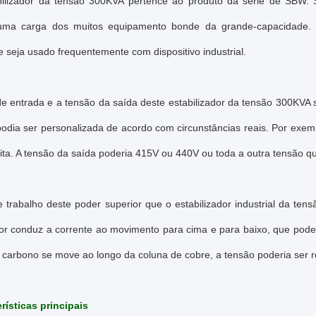
bilizador da tensão 300KVA pertence ao produto da série de SBW.
uma carga dos muitos equipamento bonde da grande-capacidade. É um
 seja usado frequentemente com dispositivo industrial.
de entrada e a tensão da saída deste estabilizador da tensão 300K
podia ser personalizada de acordo com circunstâncias reais. Por exem
ita. A tensão da saída poderia 415V ou 440V ou toda a outra tensão q
de trabalho deste poder superior que o estabilizador industrial da t
or conduz a corrente ao movimento para cima e para baixo, que pod
 carbono se move ao longo da coluna de cobre, a tensão poderia ser 
rísticas principais