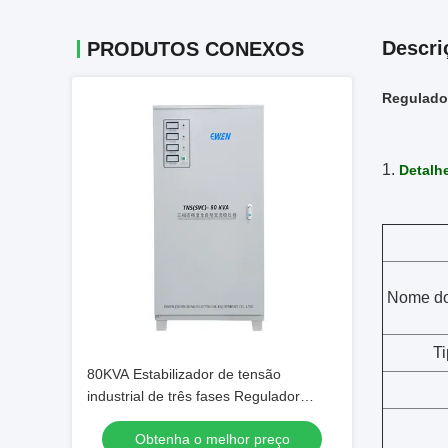
Descri
PRODUTOS CONEXOS
Regulador
1.
Detalh
Nome do
T
80KVA Estabilizador de tensão
industrial de três fases Regulador
automático de tensão 380VAC 400VAC
Obtenha o melhor preço
com servomotor