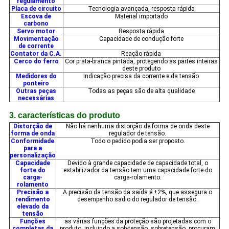
regulamento
Placa de circuito
Tecnologia avançada, resposta rápida
Escova de
Material importado
carbono
Servo motor
Resposta rápida
Movimentação
Capacidade de condução forte
de corrente
Contator da C.A.
Reação rápida
Cerco do ferro
Cor prata-branca pintada, protegendo as partes inteiras
deste produto
Medidores do
Indicação precisa da corrente e da tensão
ponteiro
Outras peças
Todas as peças são de alta qualidade
necessárias
3. características do produto
Distorção de
Não há nenhuma distorção de forma de onda deste
forma de onda
regulador de tensão.
Conformidade
Todo o pedido podia ser proposto.
para a
personalização
Capacidade
Devido à grande capacidade de capacidade total, o
forte do
estabilizador da tensão tem uma capacidade forte do
carga-
carga-rolamento.
rolamento
Precisão a
A precisão da tensão da saída é ±2%, que assegura o
rendimento
desempenho sadio do regulador de tensão.
elevado da
tensão
Funções
as várias funções da proteção são projetadas com o
completas da
produto, incluindo a sob-tensão, sobretensão, procuram