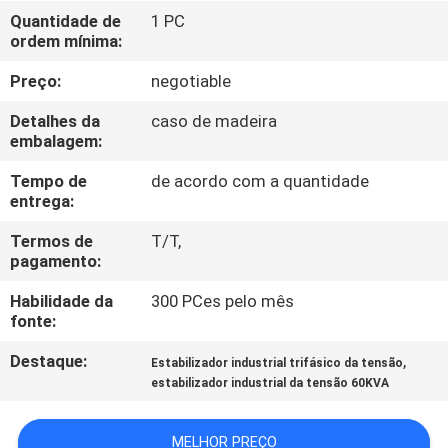
À
Quantidade de
1 PC
ordem mínima:
FÁBRICA
Preço:
negotiable
CONTROLE
Detalhes da
caso de madeira
DE
embalagem:
QUALIDADE
Tempo de
de acordo com a quantidade
entrega:
CONTACTE-
Termos de
T/T,
pagamento:
NOS
Habilidade da
300 PCes pelo mês
fonte:
NOTÍCIAS
Destaque:
,
Estabilizador industrial trifásico da tensão
estabilizador industrial da tensão 60KVA
SOLICITE
UM
MELHOR PREÇO