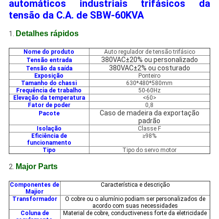
automáticos industriais trifásicos da
tensão da C.A. de SBW-60KVA
Detalhes rápidos
1.
Nome do produto
Auto regulador de tensão trifásico
380VAC±20% ou personalizado
Tensão entrada
380VAC±2% ou costurado
Tensão da saída
Exposição
Ponteiro
Tamanho do chassi
630*480*580mm
Frequência de trabalho
50-60Hz
Elevação da temperatura
<60>
Fator de poder
0,8
Caso de madeira da exportação
Pacote
padrão
Isolação
Classe F
Eficiência de
≥98%
funcionamento
Tipo
Tipo do servo motor
Major Parts
2.
Componentes de
Característica e descrição
Majior
Transformador
O cobre ou o alumínio podiam ser personalizados de
acordo com suas necessidades
Coluna de
Material de cobre, conductiveness forte da eletricidade