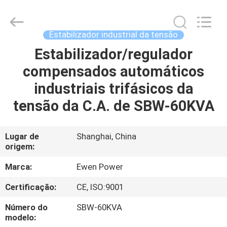
da
tensão
supplier.
Copyright
©
Estabilizador industrial da tensão
2019
-
2025
Estabilizador/regulador
PARA
Ewen
(Shanghai)
compensados automáticos
CASA
Electrical
Equipment
Co.,
industriais trifásicos da
Ltd.
All
PRODUTOS
Rights
tensão da C.A. de SBW-60KVA
Reserved.
Developed
by
ECER
VÍDEOS
Lugar de
Shanghai, China
origem:
SOBRE
Marca:
Ewen Power
NÓS
Certificação:
CE, ISO:9001
Número do
SBW-60KVA
VISITA
modelo: